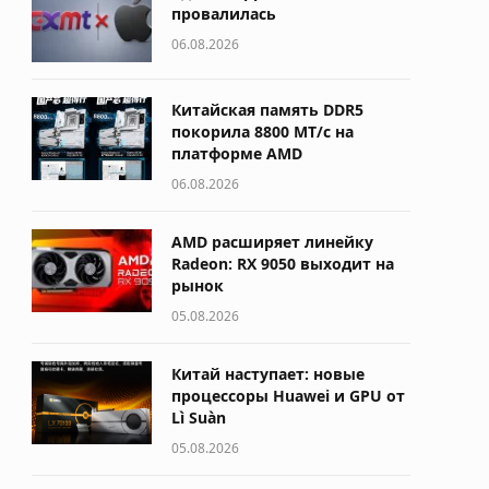
провалилась
06.08.2026
Китайская память DDR5
покорила 8800 МТ/с на
платформе AMD
06.08.2026
AMD расширяет линейку
Radeon: RX 9050 выходит на
рынок
05.08.2026
Китай наступает: новые
процессоры Huawei и GPU от
Lì Suàn
05.08.2026