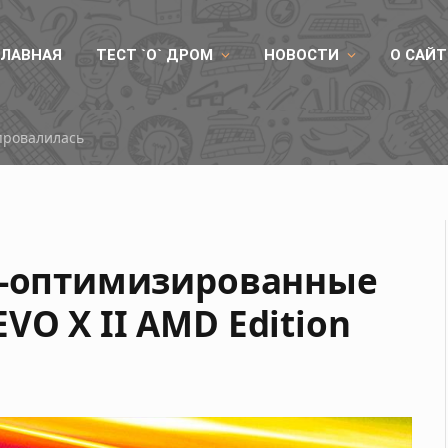
ГЛАВНАЯ
ТЕСТ `О` ДРОМ
НОВОСТИ
О САЙТ
Китайская память DDR5 покорила 8800 МТ/с на платформе AMD
70-оптимизированные
O X II AMD Edition