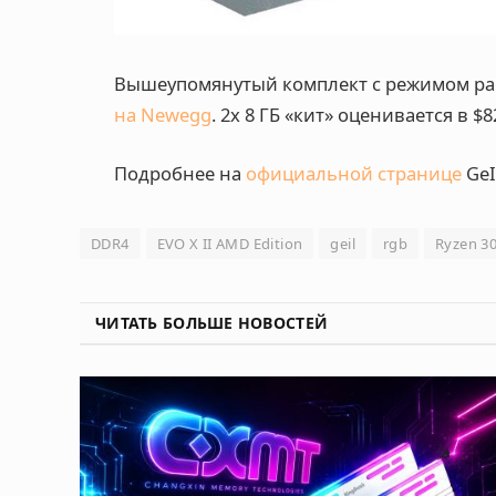
Вышеупомянутый комплект с режимом раб
на Newegg
. 2х 8 ГБ «кит» оценивается в $8
Подробнее на
официальной странице
GeI
DDR4
EVO X II AMD Edition
geil
rgb
Ryzen 3
ЧИТАТЬ БОЛЬШЕ НОВОСТЕЙ