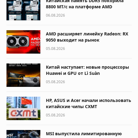
Китайская память DDR5 покорила
8800 МТ/с на платформе AMD
06.08.2026
AMD расширяет линейку Radeon: RX
9050 выходит на рынок
05.08.2026
Китай наступает: новые процессоры
Huawei и GPU от Lì Suàn
05.08.2026
HP, ASUS и Acer начали использовать
китайские чипы CXMT
05.08.2026
MSI выпустила лимитированную