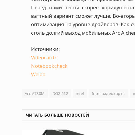
Перед нами тесты скорее «придушенно
ваттный вариант сможет лучше. Во-вторых
оптимизация на уровне драйверов. Как с
столь долгий выход мобильных Arc Alchem
Источники:
Videocardz
Notebookcheck
Weibo
Arc A730M
DG2-512
intel
Intel видеокарты
ЧИТАТЬ БОЛЬШЕ НОВОСТЕЙ