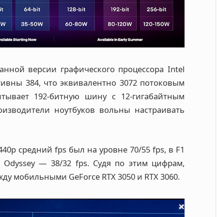
анной версии графического процессора Intel
ктивны 384, что эквивалентно 3072 потоковым
итывает 192-битную шину с 12-гигабайтным
изводители ноутбуков вольны настраивать
40p средний fps был на уровне 70/55 fps, в F1
ed: Odyssey — 38/32 fps. Судя по этим цифрам,
ежду мобильными GeForce RTX 3050 и RTX 3060.