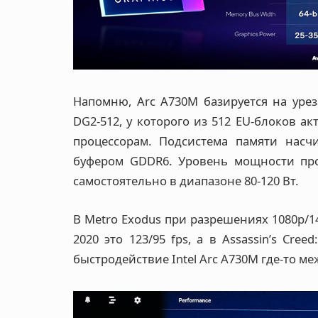
Напомню, Arc A730M базируется на урез
DG2-512, у которого из 512 EU-блоков а
процессорам. Подсистема памяти насч
буфером GDDR6. Уровень мощности про
самостоятельно в диапазоне 80-120 Вт.
В Metro Exodus при разрешениях 1080p/14
2020 это 123/95 fps, а в Assassin’s Cre
быстродействие Intel Arc A730M где-то м