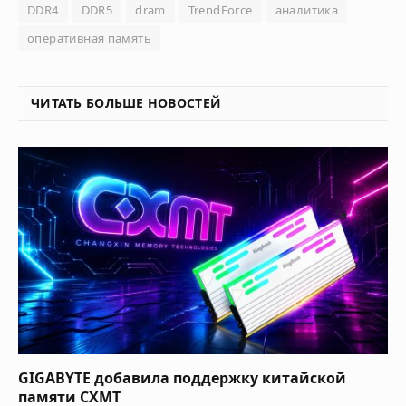
DDR4
DDR5
dram
TrendForce
аналитика
оперативная память
ЧИТАТЬ БОЛЬШЕ НОВОСТЕЙ
GIGABYTE добавила поддержку китайской
памяти CXMT