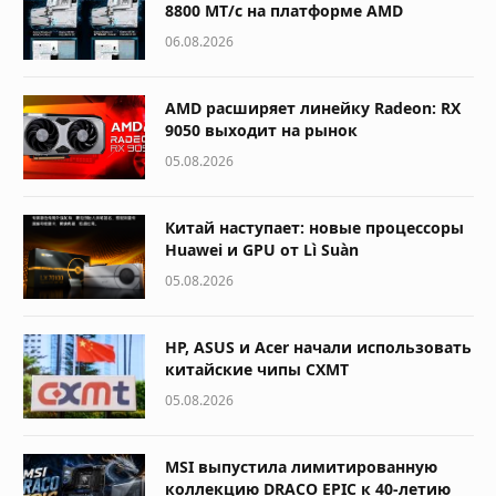
8800 МТ/с на платформе AMD
06.08.2026
AMD расширяет линейку Radeon: RX
9050 выходит на рынок
05.08.2026
Китай наступает: новые процессоры
Huawei и GPU от Lì Suàn
05.08.2026
HP, ASUS и Acer начали использовать
китайские чипы CXMT
05.08.2026
MSI выпустила лимитированную
коллекцию DRACO EPIC к 40-летию