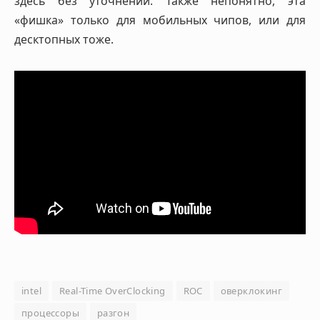
здесь без уточнений. Также непонятно, эта
«фишка» только для мобильных чипов, или для
десктопных тоже.
intel
Real-Time OverClocking
ROC
оверклокинг
процессоры
разгон