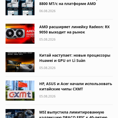
8800 МТ/с на платформе AMD
06.08.2026
AMD расширяет линейку Radeon: RX
9050 выходит на рынок
05.08.2026
Китай наступает: новые процессоры
Huawei и GPU от Lì Suàn
05.08.2026
HP, ASUS и Acer начали использовать
китайские чипы CXMT
05.08.2026
MSI выпустила лимитированную
коллекцию DRACO EPIC к 40-летию