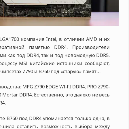
LGA1700 компания Intel, в отличии AMD и их
еративной памятью DDR4. Производители
ми как под DDR4, так и под новомодную DDR5.
роцессу MSI китайские источники сообщают,
чипсетах Z790 и B760 под «старую» память.
водства: MPG Z790 EDGE WI-FI DDR4, PRO Z790-
 Mortar DDR4. Естественно, это далеко не весь
R4.
сете B760 под DDR4 упоминается только одна, в
ешила оставить возможность выбора между