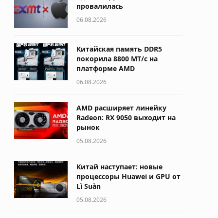
провалилась
06.08.2026
Китайская память DDR5
покорила 8800 МТ/с на
платформе AMD
06.08.2026
AMD расширяет линейку
Radeon: RX 9050 выходит на
рынок
05.08.2026
Китай наступает: новые
процессоры Huawei и GPU от
Lì Suàn
05.08.2026