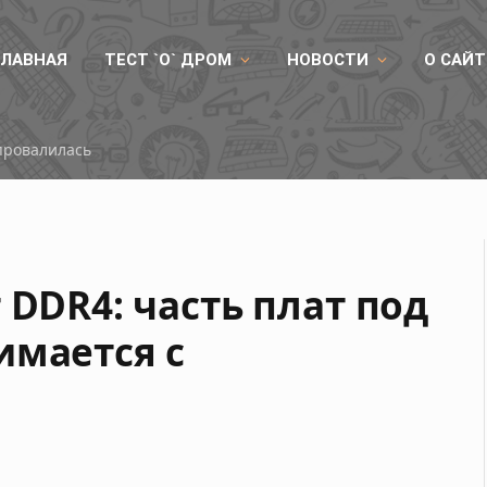
ГЛАВНАЯ
ТЕСТ `О` ДРОМ
НОВОСТИ
О САЙТ
Китайская память DDR5 покорила 8800 МТ/с на платформе AMD
 DDR4: часть плат под
имается с