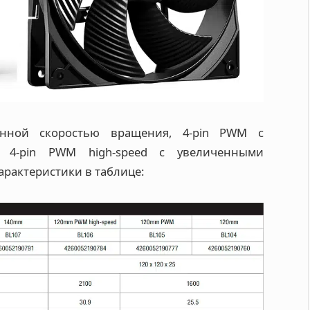
янной скоростью вращения, 4-pin PWM с
е 4-pin PWM high-speed с увеличенными
рактеристики в таблице: