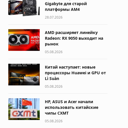
Gigabyte для старой
платформы AM4
28.07.2026
AMD расширяет линейку
Radeon: RX 9050 выходит на
рынок
05.08.2026
Китай наступает: новые
процессоры Huawei и GPU от
Lì Suàn
05.08.2026
HP, ASUS и Acer начали
использовать китайские
чипы CXMT
05.08.2026