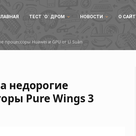
ГЛАВНАЯ
ТЕСТ `О` ДРОМ
НОВОСТИ
О САЙТ
ые процессоры Huawei и GPU от Lì Suàn
ла недорогие
оры Pure Wings 3