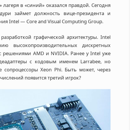
о» лагеря в «синий» оказался правдой. Сегодня
одури займет должность вице-президента и
я Intel — Core and Visual Computing Group.
 разработкой графической архитектуры. Intel
нию высокопроизводительных дискретных
с решениями AMD и NVIDIA. Ранее у Intel уже
деадаптеры с кодовым именем Larrabee, но
 сопроцессоры Xeon Phi. Быть может, через
ычислений появится третий игрок?