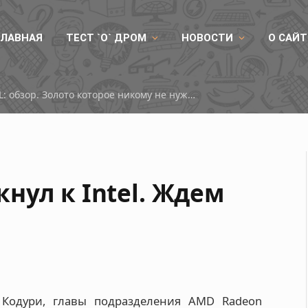
ГЛАВНАЯ
ТЕСТ `О` ДРОМ
НОВОСТИ
О САЙТ
RX 9050
нул к Intel. Ждем
Кодури, главы подразделения AMD Radeon