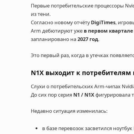
Первые потребительские процессоры Nvid
из тени.
Согласно новому отчёту
DigiTimes
, игров
Arm дебютируют уже
в первом квартале 
запланировано на
2027 год
.
Это первый раз, когда в утечках появляет
N1X выходит к потребителям 
Слухи о потребительских Arm-чипах Nvidia
До сих пор серия
N1 / N1X
фигурировала то
Недавно ситуация изменилась:
в базе перевозок засветился ноутбук D