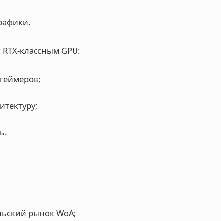
рафики.
с RTX-классным GPU:
 геймеров;
итектуру;
ь.
ельский рынок WoA;