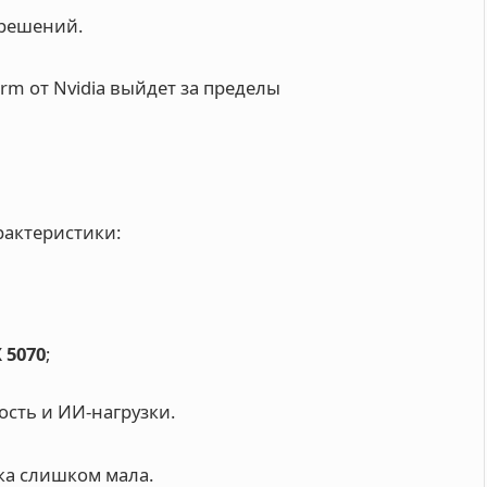
-решений.
rm от Nvidia выйдет за пределы
рактеристики:
 5070
;
сть и ИИ-нагрузки.
ка слишком мала.