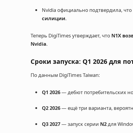
Nvidia официально подтвердила, что
силиции
.
Теперь DigiTimes утверждает, что
N1X воз
Nvidia
.
Сроки запуска: Q1 2026 для п
По данным DigiTimes Taiwan:
Q1 2026
— дебют потребительских но
Q2 2026
— ещё три варианта, вероятн
Q3 2027
— запуск серии
N2
для Windo