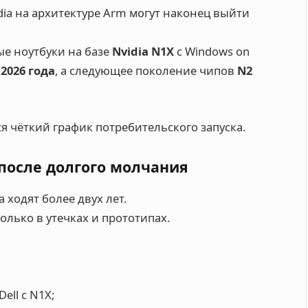
ia на архитектуре Arm могут наконец выйти
ые ноутбуки на базе
Nvidia N1X
с Windows on
2026 года
, а следующее поколение чипов
N2
ся чёткий график потребительского запуска.
после долгого молчания
 ходят более двух лет.
лько в утечках и прототипах.
ell с N1X;