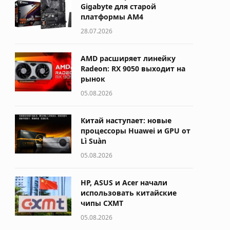
Gigabyte для старой
платформы AM4
28.07.2026
AMD расширяет линейку
Radeon: RX 9050 выходит на
рынок
05.08.2026
Китай наступает: новые
процессоры Huawei и GPU от
Lì Suàn
05.08.2026
HP, ASUS и Acer начали
использовать китайские
чипы CXMT
05.08.2026