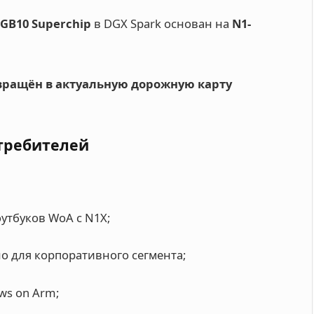
GB10 Superchip
в DGX Spark основан на
N1-
вращён в актуальную дорожную карту
отребителей
утбуков WoA с N1X;
о для корпоративного сегмента;
ws on Arm;