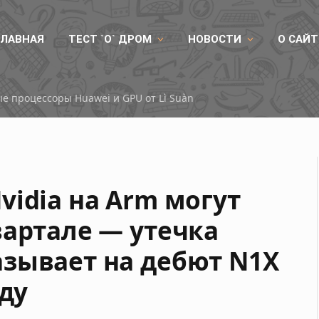
ГЛАВНАЯ
ТЕСТ `О` ДРОМ
НОВОСТИ
О САЙТ
ые процессоры Huawei и GPU от Lì Suàn
vidia на Arm могут
вартале — утечка
зывает на дебют N1X
оду