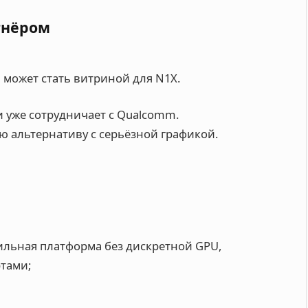
тнёром
а
может стать витриной для N1X.
и уже сотрудничает с Qualcomm.
ю альтернативу с серьёзной графикой.
льная платформа без дискретной GPU,
тами;