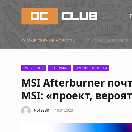
САМЫЕ СВЕЖИЕ НОВОСТИ
Первые тесты Radeon 
OVERCLOCK
SOFTWARE
ПРОЧИЕ НОВОСТИ
MSI Afterburner поч
MSI: «проект, вероя
No1seBR
10.01.2023