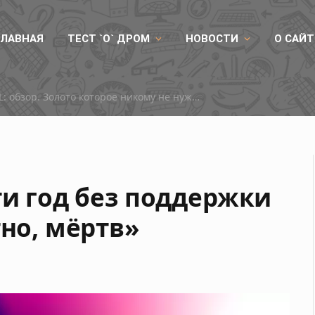
ГЛАВНАЯ
ТЕСТ `О` ДРОМ
НОВОСТИ
О САЙТ
RX 9050
ти год без поддержки
тно, мёртв»