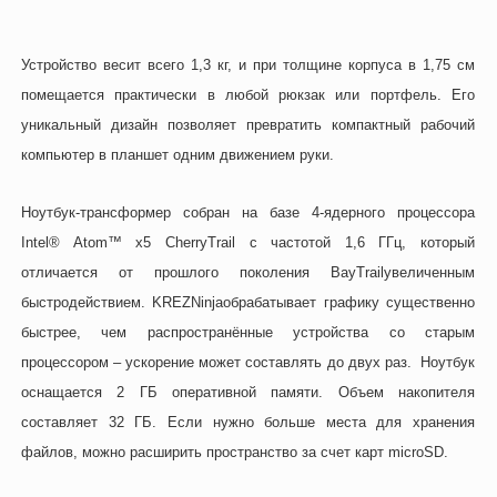
Устройство весит всего 1,3 кг, и при толщине корпуса в 1,75 см
помещается практически в любой рюкзак или портфель. Его
уникальный дизайн позволяет превратить компактный рабочий
компьютер в планшет одним движением руки.
Ноутбук-трансформер собран на базе 4-ядерного процессора
Intel
®
Atom
™
x
5
Cherry
Trail
с частотой 1,6 ГГц, который
отличается от прошлого поколения
Bay
Trail
увеличенным
быстродействием.
KREZ
Ninja
обрабатывает графику существенно
быстрее, чем распространённые устройства со старым
процессором – ускорение может составлять до двух раз. Ноутбук
оснащается 2 ГБ оперативной памяти. Объем накопителя
составляет 32 ГБ. Если нужно больше места для хранения
файлов, можно расширить пространство за счет карт
microSD
.