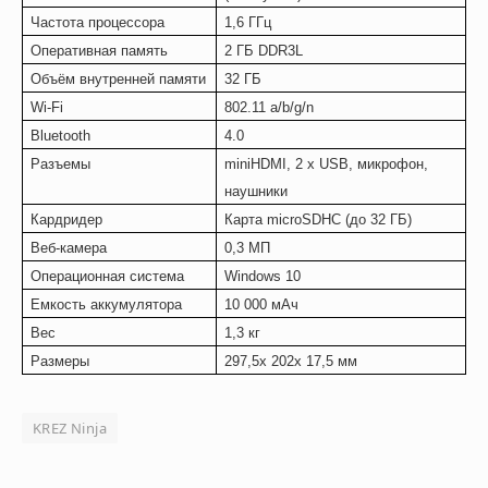
Частота процессора
1,6 ГГц
Оперативная память
2 ГБ
DDR3L
Объём внутренней памяти
32 ГБ
Wi-Fi
802.11 a/b/g/n
Bluetooth
4.0
Разъемы
miniHDMI
, 2 х
USB
, микрофон,
наушники
Кардридер
Карта microSDHC (до 32 ГБ)
Веб-камера
0,3 МП
Операционная система
Windows 10
Емкость аккумулятора
10
000 мАч
Вес
1,3 кг
Размеры
297,5
x
202
x
17,5 мм
KREZ Ninja