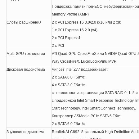
Поддержка памяти non-ECC, небуферизованной 
Memory Profile (XMP)
Слоты расширения
2 x PCI Express 16 3.0/2.0 (x16
или
2 x8)
1 x PCI Express 16 2.0 (x4)
2 x PCI Express1
2 x PCI
Multi-GPU технологии
ATI Quad-GPU CrossFireX
или
NVIDIA Quad-GPU S
Way CrossFireX, LucidLogixVirtu MVP
Дисковая подсистема
Чипсет Intel Z77 поддерживает:
2 x SATA 6.0 Гбит/с
4 x SATA 3.0 Гбит/с
с возможностью организации SATA RAID 0, 1, 5 и
с поддержкой Intel Smart Response Technology, In
Start Technology, Intel Smart Connect Technology.
Контроллер ASMedia PCIe SATA 6 Гб/c:
2 x SATA 6.0 Гбит/с
Звуковая подсистема
Realtek ALC892, 8-канальный High-Definition Audi