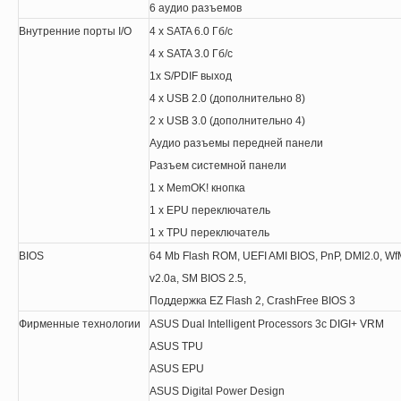
6 аудио разъемов
Внутренние порты I/O
4 х SATA 6.0 Гб/с
4 х SATA 3.0 Гб/с
1x S/PDIF выход
4 x USB 2.0 (дополнительно 8)
2 x USB 3.0 (дополнительно 4)
Аудио разъемы передней панели
Разъем системной панели
1 x MemOK! кнопка
1 x EPU переключатель
1 x TPU переключатель
BIOS
64 Mb Flash ROM, UEFI AMI BIOS, PnP, DMI2.0, Wf
v2.0a, SM BIOS 2.5,
Поддержка
EZ Flash 2, CrashFree BIOS 3
Фирменные технологии
ASUS Dual Intelligent Processors 3
с
DIGI+ VRM
ASUS TPU
ASUS EPU
ASUS Digital Power Design