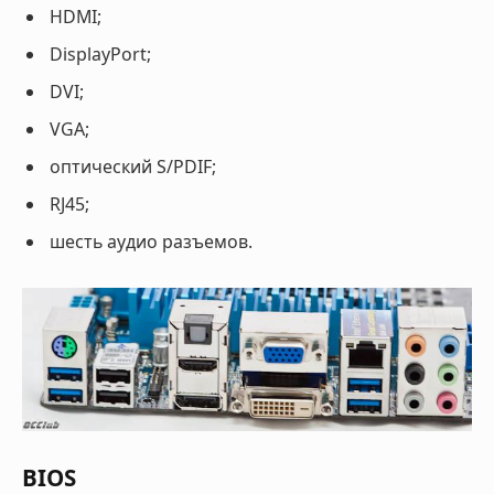
HDMI;
DisplayPort;
DVI;
VGA;
оптический S/PDIF;
RJ45;
шесть аудио разъемов.
BIOS