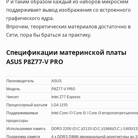
P и таким образом каждый из наборов микросхем
поддерживает вывод изображения со встроенного
графического ядра.
Впрочем, теоретических материалов достаточно в
Сети, пора бы браться за практику.
Спецификации материнской платы
ASUS P8Z77-V PRO
Производитель
ASUS
Модель
P8Z77-V PRO
Чипсет
Intel Z77 Express
Процессорный разъем
LGA 1155
Поддерживаемые
Intel Core i7/ Core i5 / Core i3
второго
и
третьего
по
процессоры
Используемая память
DDR3 2200 (O.C.)/2133 (O.C.)/1866(O.C.) /1600/1
Поддержка памяти
4 x DDR3 DIMM двухканальной архитектуры до 3