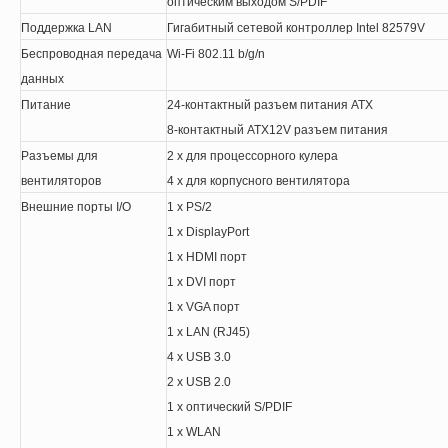
оптическим выходом S/PDIF
Поддержка LAN
Гигабитный сетевой контроллер Intel 82579V
Беспроводная передача
Wi-Fi 802.11 b/g/n
данных
Питание
24-контактный разъем питания ATX
8-контактный ATX12V разъем питания
Разъемы для
2 x для процессорного кулера
вентиляторов
4 x для корпусного вентилятора
Внешние порты I/O
1 x PS/2
1 x DisplayPort
1 x HDMI порт
1 x DVI порт
1 x VGA порт
1 x LAN (RJ45)
4 x USB 3.0
2 x USB 2.0
1 х оптический S/PDIF
1 x WLAN