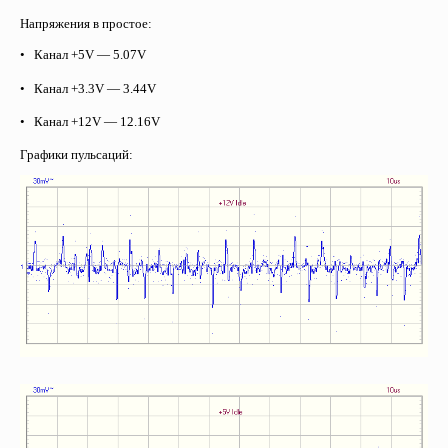
Напряжения в простое:
• Канал +5
V
— 5.07
V
• Канал +3.3
V
— 3.44
V
• Канал +12
V
— 12.16
V
Графики пульсаций: