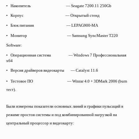
• Накопитель — Seagate 7200.11 250Gb
• Корпус — Открытый стенд
• Блок питания —
LEPA
G
900-
MA
• Монитор — Samsung SyncMaster T220
Software:
• Операционная система — Windows 7 Профессиональная
x64
• Версия драйверов видеокарты — Catalyst 11.6
• Тестовое ПО — Winrar 4.0 + 3DMark 2006 (burn
тест).
Были измерены показатели основных линий и графики пульсаций в
режиме простоя системы и под комбинированной нагрузкой на
центральный процессор и видеокарту: