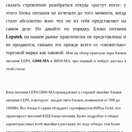
сказать стремление разобраться откуда «растут ноги» у
этого блока питания не исчезало до того момента, когда
стало абсолютно ясно что он из себя представляет на
самом деле. Но давайте по порядку. Блоки питания
Lepatek
на нашем рынке практически не представлены и
не продаются, связано это прежде всего со «свежестью»
торговой марки как таковой.
Мне на обзор приехала пара блоков
питания LEPA,
G900-MA
и B850-MA, про первый и пойдет рассказ в
этой статье.
Блок питания LEPA G900-MA принадлежит к старшей линейке блоков
питания LEPA, в которую входит пять блоков, номиналом от 500 до
1600Вт. Все блоки G серии обладают сертификатом 80Plus Gold, что
гарантирует высокий КПД блока питания. Более подробно о общих
характеристиках всей линейки я расскажу по ходу обзора, тем более
что основные отличия блоков разного номинала заключаются только в