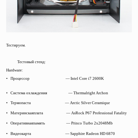
Тестируем.
Тестовый стенд:
Hardware:
• Процессор — Intel Core i7 2600K
• Система охлаждения — Thermalright Archon
•
Термопаста
— Arctic Silver Ceramique
•
Материнская
плата
— AsRock P67 Professional Fatality
•
Оперативная
память
— Princo Turbo 2
х
2048Mb
•
Видеокарта
— Sapphire Radeon HD 6870