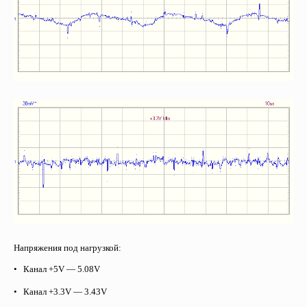
Напряжения под нагрузкой:
• Канал +5
V
— 5.08
V
• Канал +3.3
V
— 3.43
V