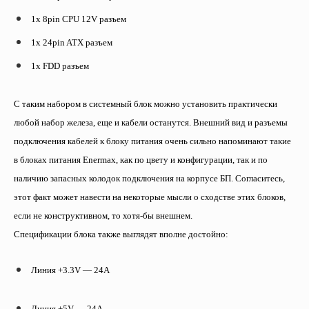
1x 8pin CPU 12V разъем
1x 24pin ATX разъем
1x FDD разъем
С таким набором в системный блок можно установить практически
любой набор железа, еще и кабели останутся. Внешний вид и разъемы
подключения кабелей к блоку питания очень сильно напоминают такие
в блоках питания Enermax, как по цвету и конфигурации, так и по
наличию запасных колодок подключения на корпусе БП. Согласитесь,
этот факт может навести на некоторые мысли о сходстве этих блоков,
если не конструктивном, то хотя-бы внешнем.
Спецификации блока также выглядят вполне достойно:
Линия +3.3V — 24A
Линия +5V — 24A