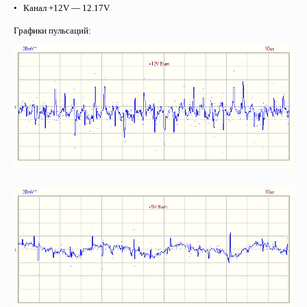
• Канал +12
V
— 12.17
V
Графики пульсаций: