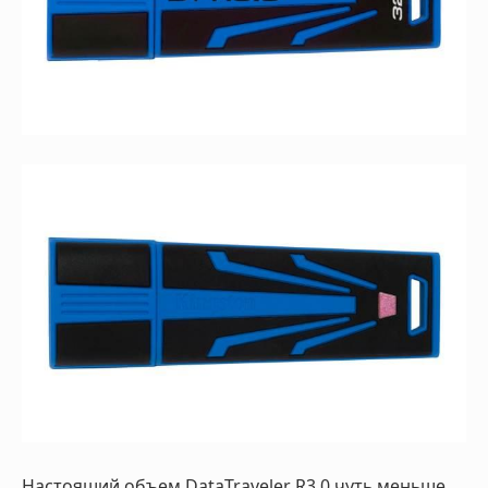
Настоящий объем DataTraveler R3.0 чуть меньше