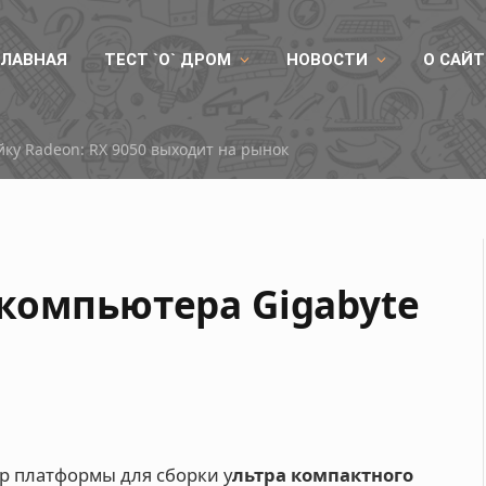
ГЛАВНАЯ
ТЕСТ `О` ДРОМ
НОВОСТИ
О САЙТ
ые процессоры Huawei и GPU от Lì Suàn
компьютера Gigabyte
 платформы для сборки у
льтра компактного