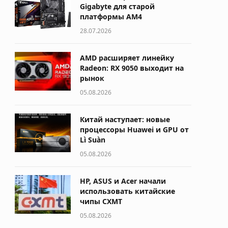
Gigabyte для старой
платформы AM4
28.07.2026
AMD расширяет линейку
Radeon: RX 9050 выходит на
рынок
05.08.2026
Китай наступает: новые
процессоры Huawei и GPU от
Lì Suàn
05.08.2026
HP, ASUS и Acer начали
использовать китайские
чипы CXMT
05.08.2026