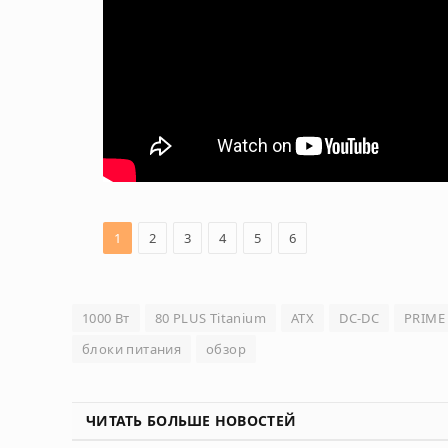
1
2
3
4
5
6
1000 Вт
80 PLUS Titanium
ATX
DC-DC
PRIME 
блоки питания
обзор
ЧИТАТЬ БОЛЬШЕ НОВОСТЕЙ