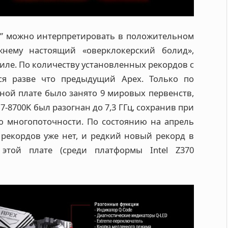
ый” можно интерпретировать в положительном
жнему настоящий «оверклокерский болид»,
тиле. По количеству установленных рекордов с
ся разве что предыдущий Apex. Только по
нной плате было занято 9 мировых первенств,
7-8700K был разогнан до 7,3 ГГц, сохранив при
ю многопоточности. По состоянию на апрель
 рекордов уже нет, и редкий новый рекорд в
этой плате (среди платформы Intel Z370