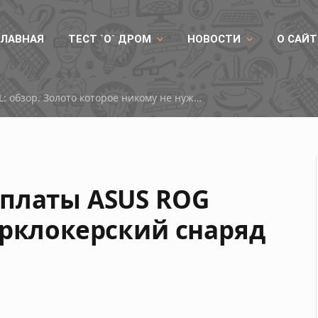
ГЛАВНАЯ
ТЕСТ `О` ДРОМ
НОВОСТИ
О САЙТ
RX 9050
 платы ASUS ROG
ерклокерский снаряд