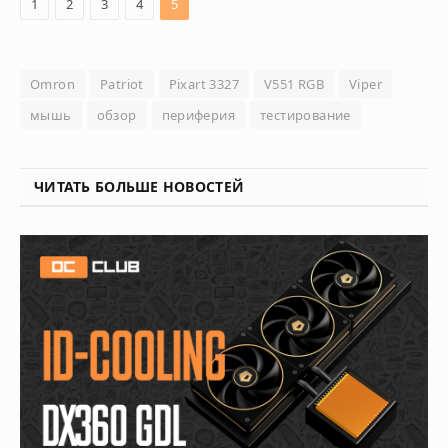
1
2
3
4
5
Omron
Patriot
Pixart 3327
V551 RGB
Viper
мышь
обзор
периферия
тестирование
ЧИТАТЬ БОЛЬШЕ НОВОСТЕЙ