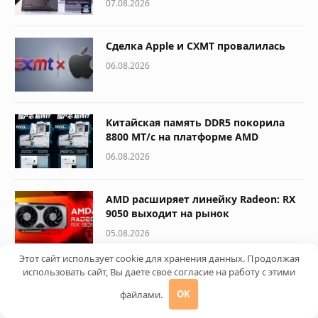
07.08.2026
Сделка Apple и CXMT провалилась
06.08.2026
Китайская память DDR5 покорила
8800 МТ/с на платформе AMD
06.08.2026
AMD расширяет линейку Radeon: RX
9050 выходит на рынок
05.08.2026
Этот сайт использует cookie для хранения данных. Продолжая
использовать сайт, Вы даете свое согласие на работу с этими
Китай наступает: новые процессоры
Huawei и GPU от Lì Suàn
файлами.
OK
05.08.2026