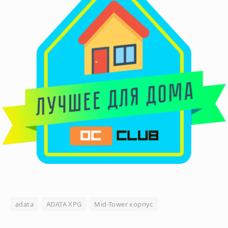
adata
ADATA XPG
Mid-Tower корпус