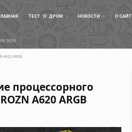
ГЛАВНАЯ
ТЕСТ `О` ДРОМ
НОВОСТИ
О САЙТ
RX 9050
ZN A620 ARGB
ие процессорного
FROZN A620 ARGB