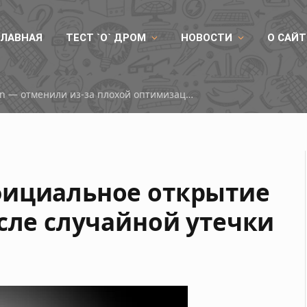
ГЛАВНАЯ
ТЕСТ `О` ДРОМ
НОВОСТИ
О САЙТ
0 по рекомендованным ценам
фициальное открытие
осле случайной утечки