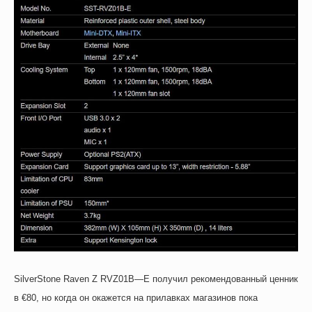
SilverStone
Raven
Z
RVZ
01
B
—
E
получил рекомендованный ценник
в €80, но когда он окажется на прилавках магазинов пока