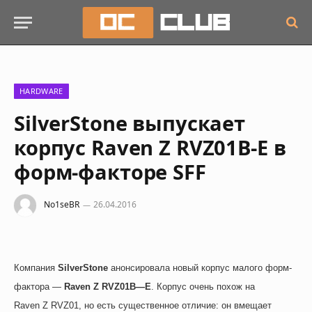
HARDWARE
SilverStone выпускает
корпус Raven Z RVZ01B-E в
форм-факторе SFF
No1seBR
26.04.2016
Компания
SilverStone
анонсировала новый корпус малого форм-
фактора —
Raven
Z
RVZ
01
B
—
E
. Корпус очень похож на
Raven
Z
RVZ
01, но есть существенное отличие: он вмещает