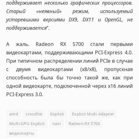
поддерживает несколько графических процессоров.
Старый «неявный» режим, используемый
устаревшими версиями DX9, DX11 и OpenGL, не
поддерживается
”.
А жаль. Radeon RX 5700 стали первыми
видеокартами, поддерживающими PCI-Express 4.0.
При типичном распределении линий PCIe в случае
с двумя видеокартами (х8/х8), пропускная
способность была бы точно такой же, как при
одной видеокарте, подключенной через х16 линий
PCI-Express 3.0.
amd
crossfire
Explicit
Explicit Multi Adapter
Multi-GPU Explicit
navi
Radeon RX 5700
видеокарты