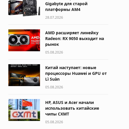
Gigabyte для старой
платформы AM4
28.07.2026
AMD расширяет линейку
Radeon: RX 9050 выходит на
рынок
05.08.2026
Китай наступает: новые
процессоры Huawei и GPU от
Lì Suàn
05.08.2026
HP, ASUS и Acer начали
использовать китайские
чипы CXMT
05.08.2026