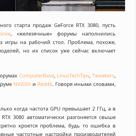
ого старта продаж GeForce RTX 3080, пусть
огие
, «железячные» форумы наполнились
 игры на рабочий стол. Проблема, похоже,
оделей, но их список уже сейчас включает
форумах
ComputerBase
,
LinusTechTips
,
Tweakers
,
оруме
NVIDIA
и
Reddit
. Говоря иными словами,
ько когда частота GPU превышает 2 ГГц, а в
 RTX 3080 автоматически разгоняется свыше
кретно кроется проблема, будь то ошибка в
ивные частотные настройки производителей