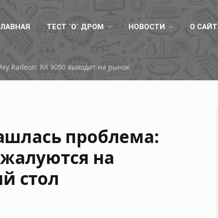
ГЛАВНАЯ
ТЕСТ `О` ДРОМ
НОВОСТИ
О САЙТ
ые процессоры Huawei и GPU от Lì Suàn
нашлась проблема:
 жалуются на
й стол