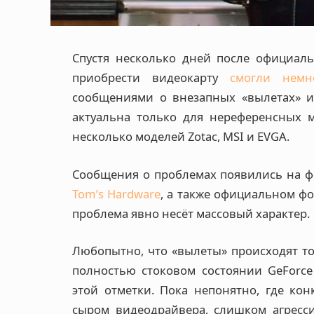
Спустя несколько дней после официальн
приобрести видеокарту
смогли немн
сообщениями о внезапных «вылетах» из
актуальна только для нереференсных м
несколько моделей Zotac, MSI и EVGA.
Сообщения о проблемах появились на 
Tom’s Hardware
, а также официальном ф
проблема явно несёт массовый характер.
Любопытно, что «вылеты» происходят тол
полностью стоковом состоянии GeForce
этой отметки. Пока непонятно, где кон
сыром видеодрайвера, слишком агресс