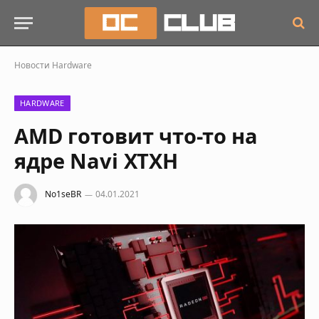
Новости
Hardware
HARDWARE
AMD готовит что-то на
ядре Navi XTXH
No1seBR
04.01.2021