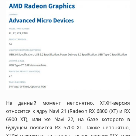
На данный момент непонятно, XTXH-версия
относится к ядру Navi 21 (Radeon RX 6800 (XT) и RX
6900 XT), или же Navi 22, на базе которого в
будущем появится RX 6700 XT. Также непонятно,
XTXH находится на ступень выше версии XTX, или