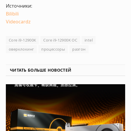
Источники:
Bilibili
Videocardz
Core i9-12900K
Core i9-12900K OC
intel
оверклокинг
процессоры
разгон
ЧИТАТЬ БОЛЬШЕ НОВОСТЕЙ