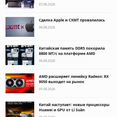
07.08.2026
Сделка Apple и CXMT провалилась
06.08.2026
Китайская память DDR5 покорила
8800 МТ/с на платформе AMD
06.08.2026
AMD расширяет линейку Radeon: RX
9050 выходит на рынок
05.08.2026
Китай наступает: новые процессоры
Huawei и GPU от Lì Suàn