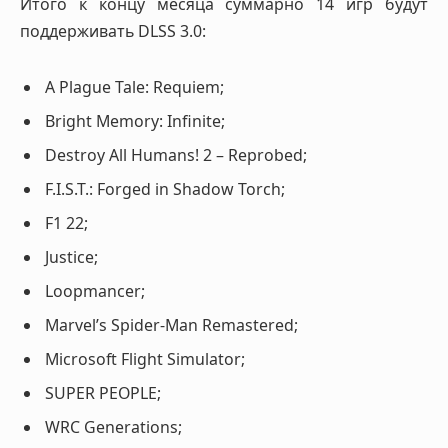
Итого к концу месяца суммарно 14 игр будут
поддерживать DLSS 3.0:
A Plague Tale: Requiem;
Bright Memory: Infinite;
Destroy All Humans! 2 – Reprobed;
F.I.S.T.: Forged in Shadow Torch;
F1 22;
Justice;
Loopmancer;
Marvel’s Spider-Man Remastered;
Microsoft Flight Simulator;
SUPER PEOPLE;
WRC Generations;