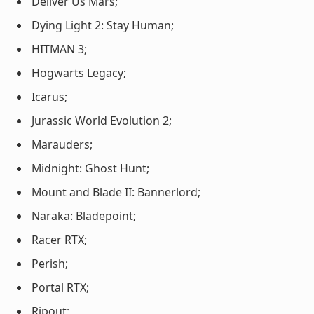
Deliver Us Mars;
Dying Light 2: Stay Human;
HITMAN 3;
Hogwarts Legacy;
Icarus;
Jurassic World Evolution 2;
Marauders;
Midnight: Ghost Hunt;
Mount and Blade II: Bannerlord;
Naraka: Bladepoint;
Racer RTX;
Perish;
Portal RTX;
Ripout;