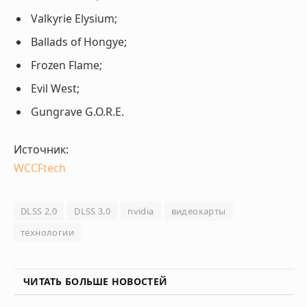
Valkyrie Elysium;
Ballads of Hongye;
Frozen Flame;
Evil West;
Gungrave G.O.R.E.
Источник:
WCCFtech
DLSS 2.0
DLSS 3.0
nvidia
видеокарты
технологии
ЧИТАТЬ БОЛЬШЕ НОВОСТЕЙ