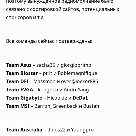
поэтому вынужденное радиомолчание было
связано с сортировкой сайтов, потенциальных
спонсоров и т.д.
Все команды сейчас подтверждены:
Team Asus
– sacha35 и giorgioprimo
Team Biostar
– pt1t и Boblemagnifique
Team DFI
– Massman и over@locker886
Team EVGA
– k|ngp|n и AndreYang
Team Gigabyte
– Hicookie и
DeDaL
Team MSI
– Barron_Greenback и Bustah
Team Australia
– dinos22 и Youngpro