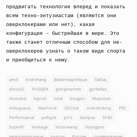
продвигать технологии вперед и показать
всем техно-энтузиастам (являются они
оверклокерами или нет), какая
конфигурация – быстрейшая в мире. Это
также станет отличным способом для не-
оверклокеров узнать о таком виде спорта
и приобщиться к нему.
amd
AndreYang
Boblemagnifique
DeDaL
dinos22
FUGGER
giorgioprimo
gprhellas
Hicookie
hipro5
intel
kingpin
Massman
mikeguava
NeoForce
OCClub
overclocking
P55
Performance
pofigist
pt1t
Sampsa
SF3D
SuperPi
Vantage
Victorwang
Youngpro
международные
разгон
Россия
соревнования