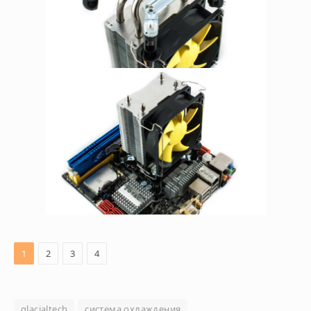
1
2
3
4
glacialtech
система охлаждения