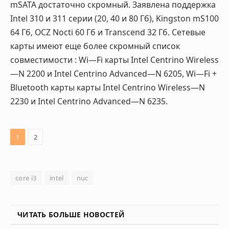
mSATA
достаточно скромный. Заявлена поддержка
Intel
310 и 311 серии (20, 40 и 80 Гб),
Kingston
mS
100
64 Гб,
OCZ
Nocti
60 Гб и
Transcend
32 Гб. Сетевые
карты имеют еще более скромный список
совместимости :
Wi
—
Fi
карты
Intel
Centrino
Wireless
—
N
2200 и
Intel
Centrino
Advanced
—
N
6205,
Wi
—
Fi
+
Bluetooth
карты карты
Intel
Centrino
Wireless
—
N
2230 и
Intel
Centrino
Advanced
—
N
6235.
1
2
core i3
intel
nuc
ЧИТАТЬ БОЛЬШЕ НОВОСТЕЙ