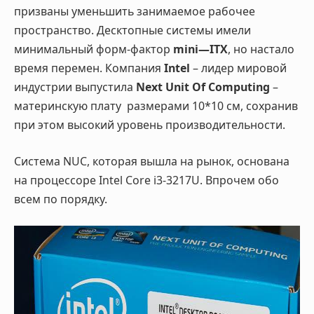
призваны уменьшить занимаемое рабочее
пространство. Десктопные системы имели
минимальный форм-фактор
mini
—
ITX
, но настало
время перемен. Компания
Intel
– лидер мировой
индустрии выпустила
Next
Unit
Of
Computing
–
материнскую плату размерами 10*10 см, сохранив
при этом высокий уровень производительности.
Система
NUC
, которая вышла на рынок, основана
на процессоре
Intel
Core
i
3-3217
U
. Впрочем обо
всем по порядку.