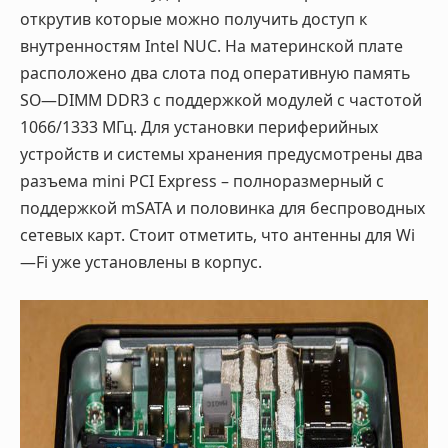
открутив которые можно получить доступ к
внутренностям
Intel
NUC
. На материнской плате
расположено два слота под оперативную память
SO
—
DIMM
DDR
3 с поддержкой модулей с частотой
1066/1333 МГц. Для установки периферийных
устройств и системы хранения предусмотрены два
разъема
mini
PCI
Express
– полноразмерный с
поддержкой
mSATA
и половинка для беспроводных
сетевых карт. Стоит отметить, что антенны для
Wi
—
Fi
уже установлены в корпус.