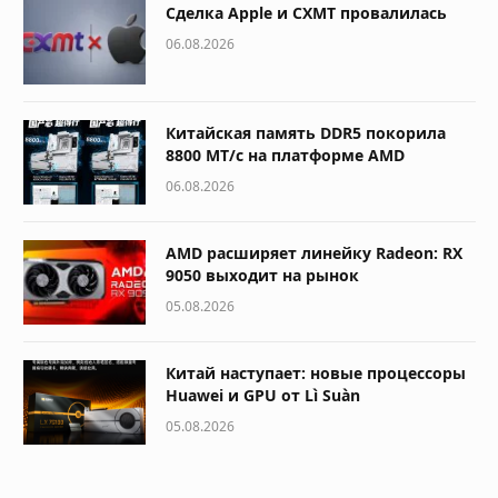
Сделка Apple и CXMT провалилась
06.08.2026
Китайская память DDR5 покорила
8800 МТ/с на платформе AMD
06.08.2026
AMD расширяет линейку Radeon: RX
9050 выходит на рынок
05.08.2026
Китай наступает: новые процессоры
Huawei и GPU от Lì Suàn
05.08.2026