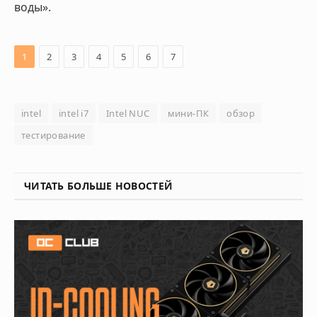
воды».
1
2
3
4
5
6
7
intel
intel i7
Intel NUC
мини-ПК
обзор
тестирование
ЧИТАТЬ БОЛЬШЕ НОВОСТЕЙ