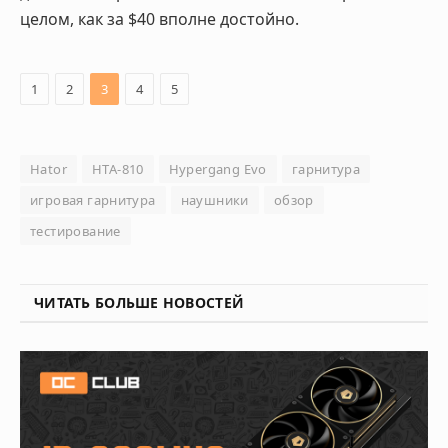
целом, как за $40 вполне достойно.
1
2
3
4
5
Hator
HTA-810
Hypergang Evo
гарнитура
игровая гарнитура
наушники
обзор
тестирование
ЧИТАТЬ БОЛЬШЕ НОВОСТЕЙ