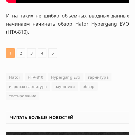
И на таких не шибко объёмных вводных данных
начинаем начинать обзор Hator Hypergang EVO
(HTA-810).
1
2
3
4
5
Hator
HTA-810
Hypergang Evo
гарнитура
игровая гарнитура
наушники
обзор
тестирование
ЧИТАТЬ БОЛЬШЕ НОВОСТЕЙ