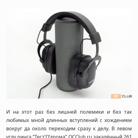
И на этот раз без лишней полемики и без так
любимых мной длинных вступлений с хождением
вокруг да около переходим сразу к делу. В левом
углу ринга “Тест’О’дрома” OCClub.ru закалённый 261