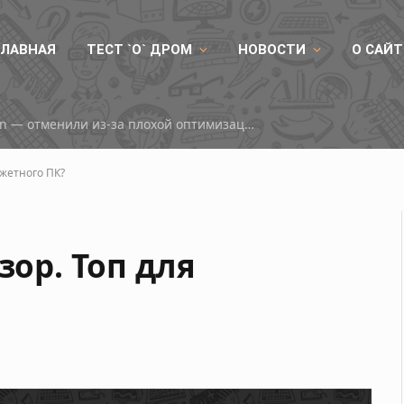
ГЛАВНАЯ
ТЕСТ `О` ДРОМ
НОВОСТИ
О САЙТ
0 по рекомендованным ценам
джетного ПК?
зор. Топ для