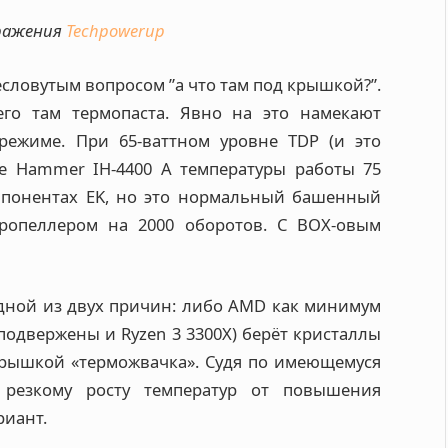
ражения
Techpowerup
есловутым вопросом ”а что там под крышкой?”.
его там термопаста. Явно на это намекают
режиме. При 65-ваттном уровне TDP (и это
ce Hammer IH-4400 A температуры работы 75
омпонентах EK, но это нормальный башенный
пропеллером на 2000 оборотов. С BOX-овым
одной из двух причин: либо AMD как минимум
 подвержены и Ryzen 3 3300X) берёт кристаллы
крышкой «терможвачка». Судя по имеющемуся
 резкому росту температур от повышения
риант.