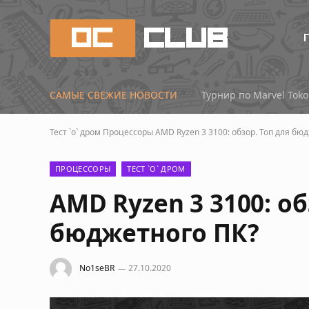
САМЫЕ СВЕЖИЕ НОВОСТИ
RTX 5090, 5080 и 507
Тест `о` дром
Процессоры
AMD Ryzen 3 3100: обзор. Топ для бю
ПРОЦЕССОРЫ
ТЕСТ `О` ДРОМ
AMD Ryzen 3 3100: об
бюджетного ПК?
No1seBR
27.10.2020