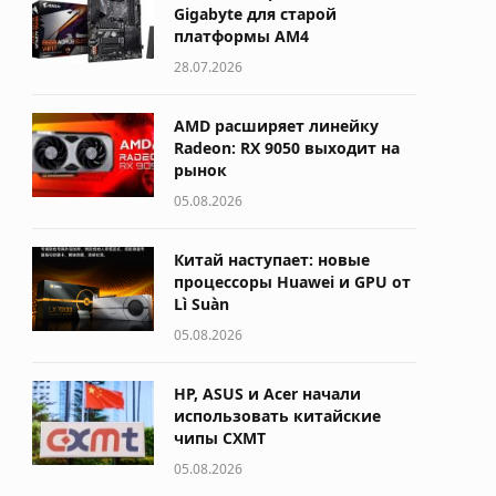
Gigabyte для старой
платформы AM4
28.07.2026
AMD расширяет линейку
Radeon: RX 9050 выходит на
рынок
05.08.2026
Китай наступает: новые
процессоры Huawei и GPU от
Lì Suàn
05.08.2026
HP, ASUS и Acer начали
использовать китайские
чипы CXMT
05.08.2026