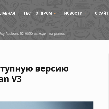
ГЛАВНАЯ
ТЕСТ `О` ДРОМ
НОВОСТИ
О САЙТ
ые процессоры Huawei и GPU от Lì Suàn
ступную версию
an V3