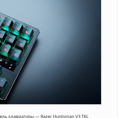
ель клавиатуры — Razer Huntsman V3 TKL