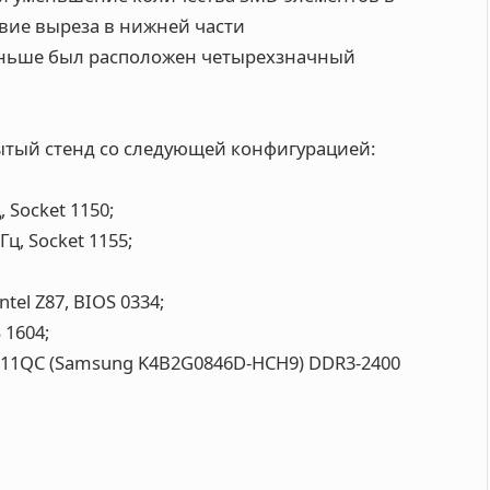
твие выреза в нижней части
аньше был расположен четырехзначный
ытый стенд со следующей конфигурацией:
, Socket 1150;
Гц, Socket 1155;
ntel Z87, BIOS 0334;
 1604;
C11QC (Samsung K4B2G0846D-HCH9) DDR3-2400