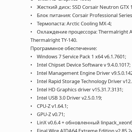
• Жесткий диск: SSD Corsair Neutron GTX 1
• Блок питания: Corsair Professional Serie
• Термопаста: Arctic Cooling MX-4;
• Охлаждение процессора: Thermalright 
Thermalright TY-140.
Программное обеспечение:
• Windows 7 Service Pack 1 x64 v6.1.7601;
• Intel Chipset Device Software v 9.4.0.1017;
• Intel Management Engine Driver v9.5.0.14
• Intel Rapid Storage Technology Driver v12.
• Intel HD Graphics driver v15.31.7.3131;
• Intel USB 3.0 Driver v2.5.0.19;
• CPU-Z v1.64.1;
• GPU-Z v0.71;
• LinX v0.6.4 + обновленный linpack_xeon64
• Final Wire AIDA64 Extreme Edition v2.85.2