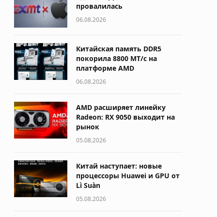
провалилась
06.08.2026
Китайская память DDR5
покорила 8800 МТ/с на
платформе AMD
06.08.2026
AMD расширяет линейку
Radeon: RX 9050 выходит на
рынок
05.08.2026
Китай наступает: новые
процессоры Huawei и GPU от
Lì Suàn
05.08.2026