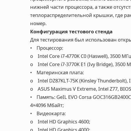
нижней части процессора, а также отсутс
теплораспределительной крышки, где р
номер.
Конфигурация тестового стенда
Для тестирования был использован откр
• Процессор:
o Intel Core i7-4770K C0 (Haswell), 3500 МГц
o Intel Core i7-3770K E1 (Ivy Bridge), 3500 М
• Материнская плата:
o Intel DZ87KLT-75K (Kinsley Thunderbolt), I
o ASUS Maximus V Extreme, Intel Z77, BIOS
• Память: GeIL EVO Corsa GOC316GB2400
4×4096 Мбайт;
• Видеокарта:
o Intel HD Graphics 4600;
o Intel HD Graphics 4000;