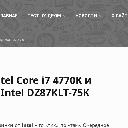
ГЛАВНАЯ
ТЕСТ `О` ДРОМ
НОВОСТИ
О САЙТ
Китайская память DDR5 покорила 8800 МТ/с на платформе AMD
el Core i7 4770K и
ntel DZ87KLT-75K
винки от
Intel
– то «тик», то «так». Очередное