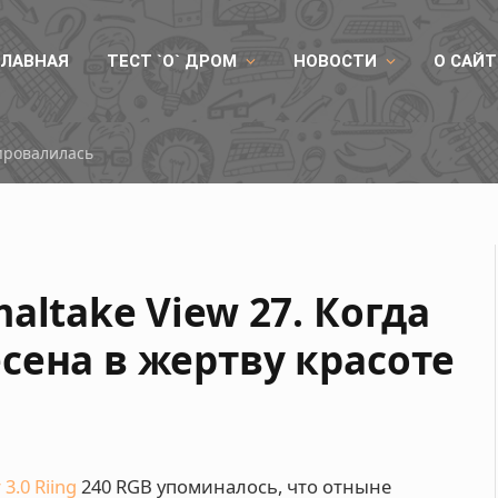
ГЛАВНАЯ
ТЕСТ `О` ДРОМ
НОВОСТИ
О САЙТ
Китайская память DDR5 покорила 8800 МТ/с на платформе AMD
altake View 27. Когда
сена в жертву красоте
3.0 Riing
240 RGB упоминалось, что отныне