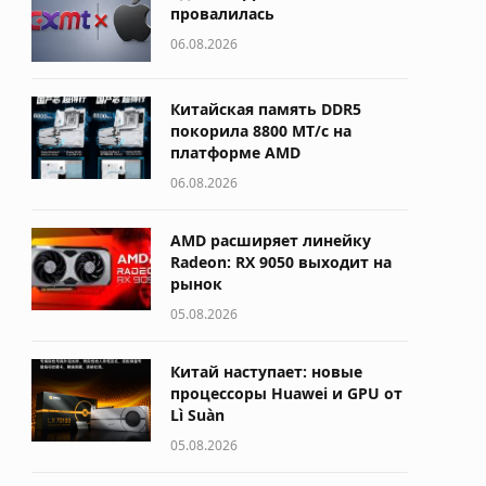
провалилась
06.08.2026
Китайская память DDR5
покорила 8800 МТ/с на
платформе AMD
06.08.2026
AMD расширяет линейку
Radeon: RX 9050 выходит на
рынок
05.08.2026
Китай наступает: новые
процессоры Huawei и GPU от
Lì Suàn
05.08.2026