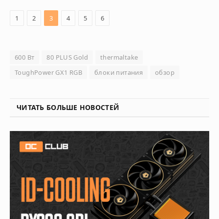
1
2
3
4
5
6
600 Вт
80 PLUS Gold
thermaltake
ToughPower GX1 RGB
блоки питания
обзор
ЧИТАТЬ БОЛЬШЕ НОВОСТЕЙ