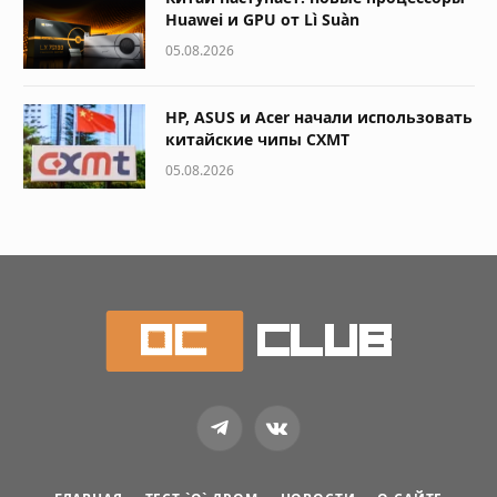
Huawei и GPU от Lì Suàn
05.08.2026
HP, ASUS и Acer начали использовать
китайские чипы CXMT
05.08.2026
Telegram
VKontakte