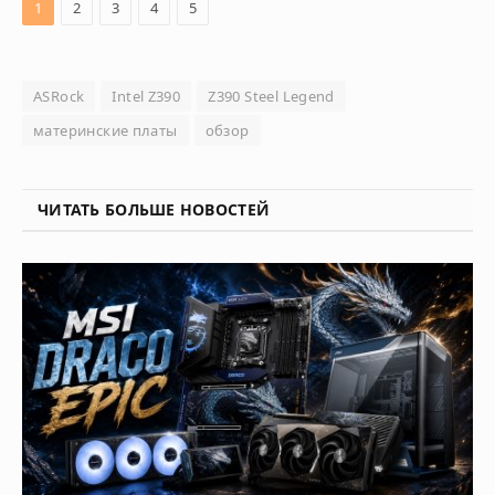
1
2
3
4
5
ASRock
Intel Z390
Z390 Steel Legend
материнские платы
обзор
ЧИТАТЬ БОЛЬШЕ НОВОСТЕЙ