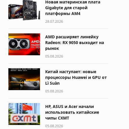
Новая материнская плата
Gigabyte для старой
платформы AM4
28.07.2026
AMD расширяет линейку
Radeon: RX 9050 выходит на
рынок
05.08.2026
Китай наступает: новые
процессоры Huawei и GPU от
Lì Suàn
05.08.2026
HP, ASUS и Acer начали
использовать китайские
чипы CXMT
05.08.2026