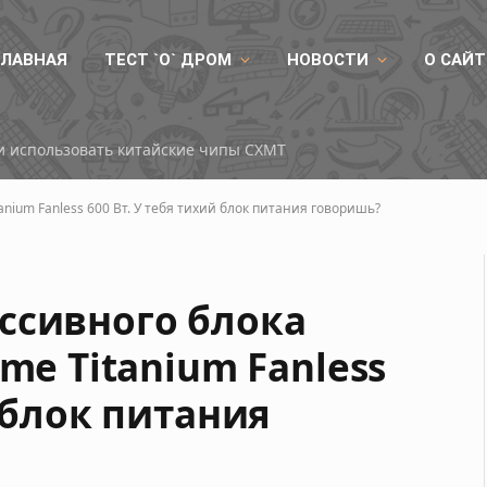
ГЛАВНАЯ
ТЕСТ `О` ДРОМ
НОВОСТИ
О САЙТ
ли использовать китайские чипы CXMT
nium Fanless 600 Вт. У тебя тихий блок питания говоришь?
ссивного блока
me Titanium Fanless
й блок питания