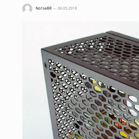
No1seBR
06.05.2018