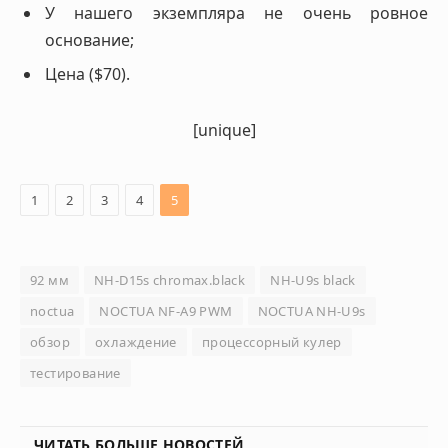
У нашего экземпляра не очень ровное
основание;
Цена ($70).
[unique]
1
2
3
4
5
92 мм
NH-D15s chromax.black
NH-U9s black
noctua
NOCTUA NF-A9 PWM
NOCTUA NH-U9s
обзор
охлаждение
процессорный кулер
тестирование
ЧИТАТЬ БОЛЬШЕ НОВОСТЕЙ