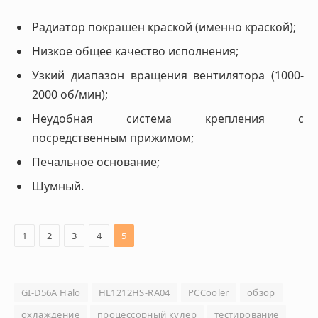
Радиатор покрашен краской (именно краской);
Низкое общее качество исполнения;
Узкий диапазон вращения вентилятора (1000-
2000 об/мин);
Неудобная система крепления с
посредственным прижимом;
Печальное основание;
Шумный.
1
2
3
4
5
GI-D56A Halo
HL1212HS-RA04
PCCooler
обзор
охлаждение
процессорный кулер
тестирование