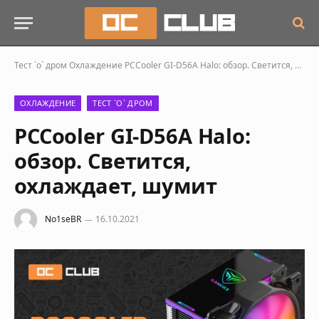
Тест `о` дром
Охлаждение
PCCooler GI-D56A Halo: обзор. Светится, охлаждает, шумит
ОХЛАЖДЕНИЕ
ТЕСТ `О` ДРОМ
PCCooler GI-D56A Halo:
обзор. Светится,
охлаждает, шумит
No1seBR
16.10.2021