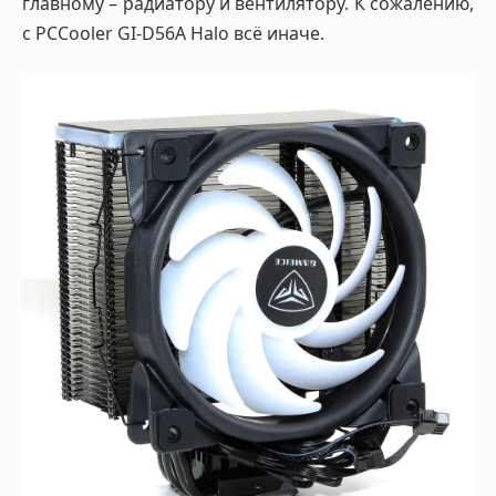
главному – радиатору и вентилятору. К сожалению,
с PCCooler GI-D56A Halo всё иначе.