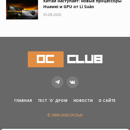
Китай наступает: новые процессоры
Huawei и GPU от Lì Suàn
05.08.2026
Telegram
VKontakte
ГЛАВНАЯ
ТЕСТ `О` ДРОМ
НОВОСТИ
О САЙТЕ
© 2009-2026 OCClub