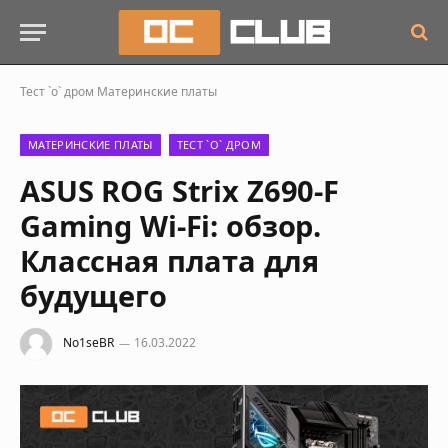
Тест `о` дром
Материнские платы
МАТЕРИНСКИЕ ПЛАТЫ
ТЕСТ `О` ДРОМ
ASUS ROG Strix Z690-F
Gaming Wi-Fi: обзор.
Классная плата для
будущего
No1seBR
16.03.2022