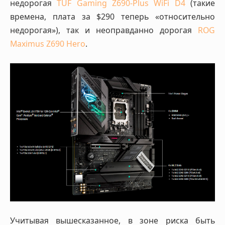
недорогая
TUF Gaming Z690-Plus WiFi D4
(такие
времена, плата за $290 теперь «относительно
недорогая»), так и неоправданно дорогая
ROG
Maximus Z690 Hero
.
Учитывая вышесказанное, в зоне риска быть