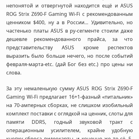
непонятой и отвергнутой находится ещё и ASUS
ROG Strix Z690-F Gaming Wi-Fi с рекомендованным
ценником $400, ну а в России… Удивительно, но
частенько платы ASUS в ру-сегменте стоили даже
дешевле рекомендованного прайса, за что
представительству ASUS кроме респектов
выразить было больше нечего, но после событий
февраля-марта-etc. (дай Бог без etc.) про цены ни
слова.
За эту немаленькую сумму ASUS ROG Strix Z690-F
Gaming Wi-Fi предлагает 16+1-фазный «питальник»
на 70-амперных сборках, не слишком изобильный
комплект поставки с оглядкой на ценник, слоты для
памяти DDR5, годный звуковой тракт с
операционным усилителем, крайне удобную
кнопку сброса видеокарты, и конечно же то-сё, 5-