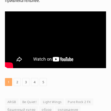
привлекательнее.
1
2
3
4
5
ARGB
Be Quiet!
Light Wings
Pure Rock 2 FX
башенный кулер
обзор
охлаждение