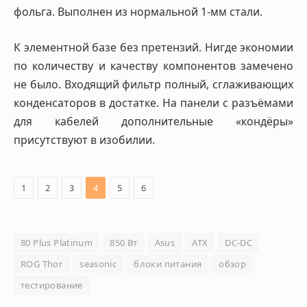
фольга. Выполнен из нормальной 1-мм стали.
К элементной базе без претензий. Нигде экономии
по количеству и качеству компонентов замечено
не было. Входящий фильтр полный, сглаживающих
конденсаторов в достатке. На панели с разъёмами
для кабелей дополнительные «кондёры»
присутствуют в изобилии.
1
2
3
4
5
6
80 Plus Platinum
850 Вт
Asus
ATX
DC-DC
ROG Thor
seasonic
блоки питания
обзор
тестирование