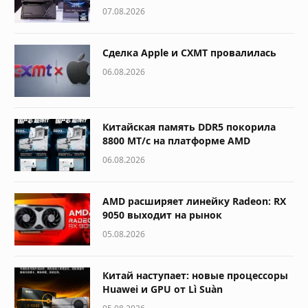
07.08.2026
Сделка Apple и CXMT провалилась
06.08.2026
Китайская память DDR5 покорила
8800 МТ/с на платформе AMD
06.08.2026
AMD расширяет линейку Radeon: RX
9050 выходит на рынок
05.08.2026
Китай наступает: новые процессоры
Huawei и GPU от Lì Suàn