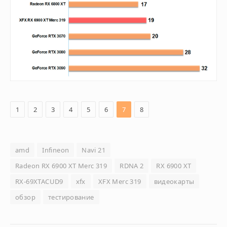
1
2
3
4
5
6
7
8
amd
Infineon
Navi 21
Radeon RX 6900 XT Merc 319
RDNA 2
RX 6900 XT
RX-69XTACUD9
xfx
XFX Merc 319
видеокарты
обзор
тестирование