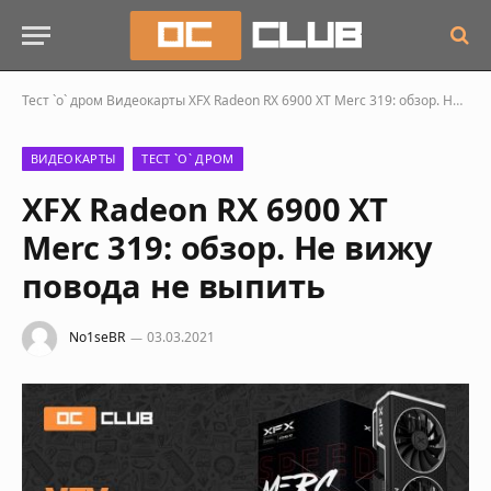
Тест `о` дром
Видеокарты
XFX Radeon RX 6900 XT Merc 319: обзор. Не вижу повода не выпить
ВИДЕОКАРТЫ
ТЕСТ `О` ДРОМ
XFX Radeon RX 6900 XT
Merc 319: обзор. Не вижу
повода не выпить
No1seBR
03.03.2021