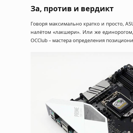
За, против и вердикт
Говоря максимально кратко и просто, AS
налётом «лакшери». Или же единорогом,
OCClub – мастера определения позицион