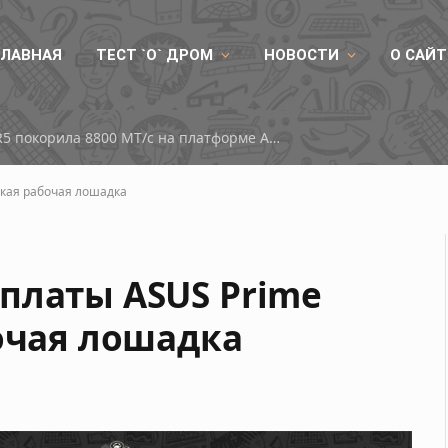
ГЛАВНАЯ
ТЕСТ `О` ДРОМ
НОВОСТИ
О САЙТ
Китайская память DDR5 покорила 8800 МТ/с на платформе AMD
пкая рабочая лошадка
платы ASUS Prime
бочая лошадка