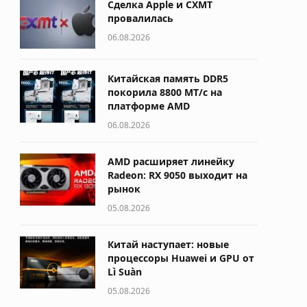
Сделка Apple и CXMT
провалилась
06.08.2026
Китайская память DDR5
покорила 8800 МТ/с на
платформе AMD
06.08.2026
AMD расширяет линейку
Radeon: RX 9050 выходит на
рынок
05.08.2026
Китай наступает: новые
процессоры Huawei и GPU от
Lì Suàn
05.08.2026